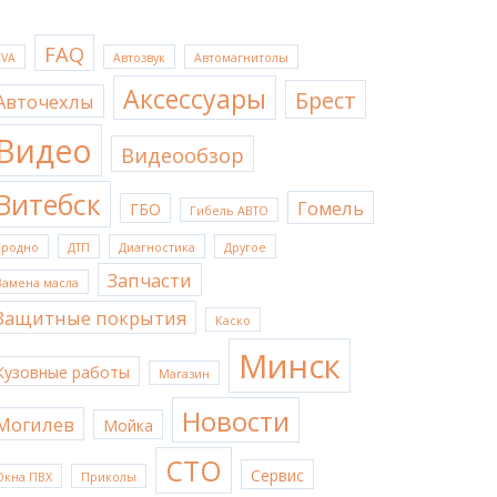
FAQ
EVA
Автозвук
Автомагнитолы
Аксессуары
Брест
Авточехлы
Видео
Видеообзор
Витебск
Гомель
ГБО
Гибель АВТО
Гродно
ДТП
Диагностика
Другое
Запчасти
Замена масла
Защитные покрытия
Каско
Минск
Кузовные работы
Магазин
Новости
Могилев
Мойка
СТО
Сервис
Окна ПВХ
Приколы