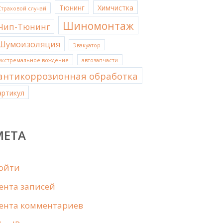
Тюнинг
Химчистка
Страховой случай
Шиномонтаж
Чип-Тюнинг
Шумоизоляция
Эвакуатор
Экстремальное вождение
автозапчасти
антикоррозионная обработка
артикул
МЕТА
ойти
ента записей
ента комментариев