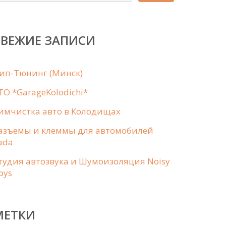
СВЕЖИЕ ЗАПИСИ
ип-Тюнинг (Минск)
ТО *GarageKolodichi*
имчистка авто в Колодищах
aзъемы и клеммы для автомобилей
ada
тудия автозвука и Шумоизоляция Noisy
oys
МЕТКИ