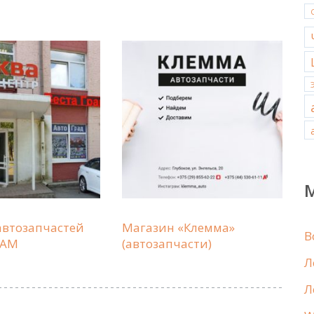
автозапчастей
Магазин «Клемма»
В
 АМ
(автозапчасти)
Л
Л