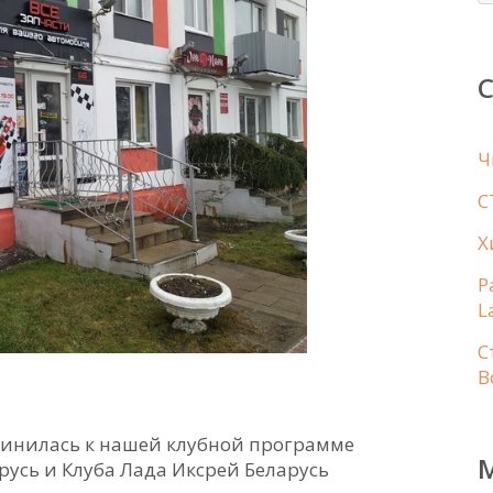
Ч
С
Х
Р
L
С
B
динилась к нашей клубной программе
русь и Клуба Лада Иксрей Беларусь