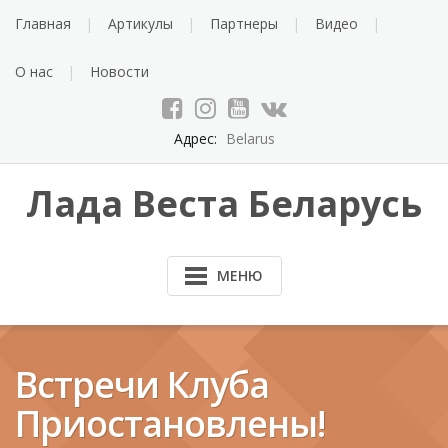
Перейти
Главная
Артикулы
Партнеры
Видео
к
содержанию
О нас
Новости
Адрес:
Belarus
Лада Веста Беларусь
МЕНЮ
Встречи Клуба
Приостановлены!