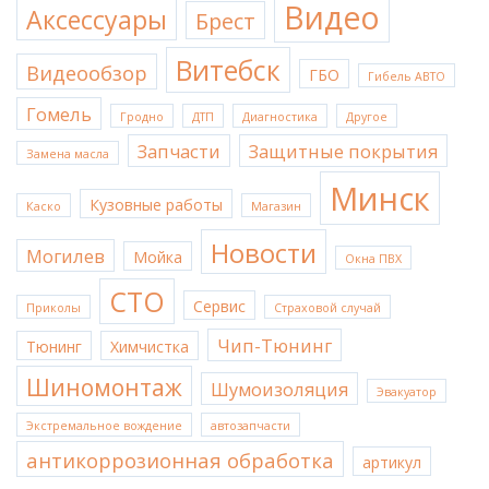
Видео
Аксессуары
Брест
Витебск
Видеообзор
ГБО
Гибель АВТО
Гомель
Гродно
ДТП
Диагностика
Другое
Запчасти
Защитные покрытия
Замена масла
Минск
Кузовные работы
Каско
Магазин
Новости
Могилев
Мойка
Окна ПВХ
СТО
Сервис
Приколы
Страховой случай
Чип-Тюнинг
Тюнинг
Химчистка
Шиномонтаж
Шумоизоляция
Эвакуатор
Экстремальное вождение
автозапчасти
антикоррозионная обработка
артикул